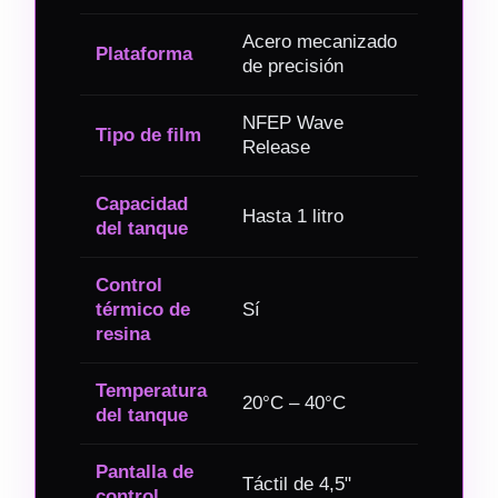
Acero mecanizado
Plataforma
de precisión
NFEP Wave
Tipo de film
Release
Capacidad
Hasta 1 litro
del tanque
Control
térmico de
Sí
resina
Temperatura
20°C – 40°C
del tanque
Pantalla de
Táctil de 4,5"
control