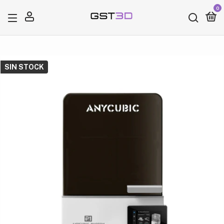
0
x
¡Agregado al carrito!
SIN STOCK