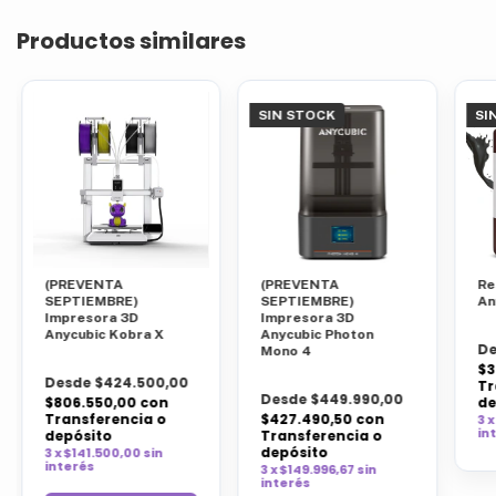
Productos similares
SIN STOCK
SI
(PREVENTA
(PREVENTA
Re
SEPTIEMBRE)
SEPTIEMBRE)
An
Impresora 3D
Impresora 3D
Anycubic Kobra X
Anycubic Photon
De
Mono 4
$3
Desde $424.500,00
Tr
Desde $449.990,00
$806.550,00
con
de
Transferencia o
$427.490,50
con
3 x
in
depósito
Transferencia o
depósito
3 x $141.500,00 sin
interés
3 x $149.996,67 sin
interés