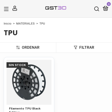
0
x
Inicio
>
MATERIALES
>
TPU
¡Agregado al carrito!
TPU
ORDENAR
FILTRAR
SIN STOCK
Filamento TPU Black