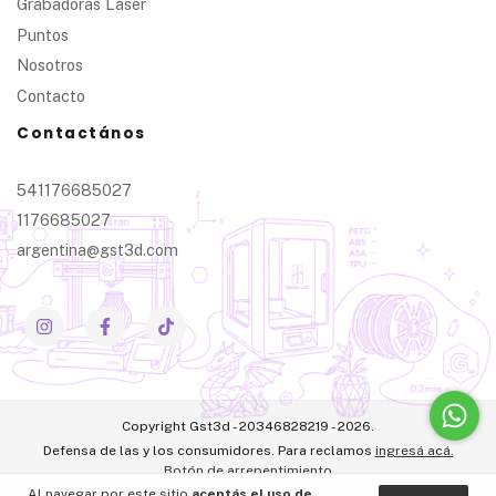
Grabadoras Láser
Puntos
Nosotros
Contacto
Contactános
541176685027
1176685027
argentina@gst3d.com
Copyright Gst3d - 20346828219 - 2026.
Defensa de las y los consumidores. Para reclamos
ingresá acá.
Botón de arrepentimiento
Al navegar por este sitio
aceptás el uso de