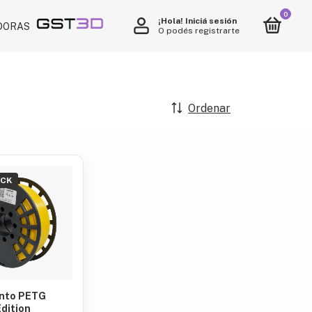
0
¡Hola!
Iniciá sesión
ORAS LÁSER
NOSOTROS
O podés registrarte
x
¡Agregado al carrito!
Ordenar
OCK
nto PETG
Edition