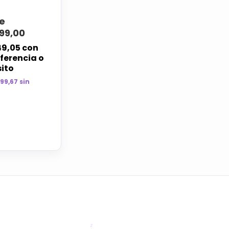
e
99,00
49,05
con
ferencia o
ito
999,67 sin