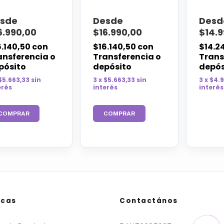
sde
Desde
Desd
6.990,00
$16.990,00
$14.9
6.140,50
con
$16.140,50
con
$14.2
ansferencia o
Transferencia o
Trans
pósito
depósito
depós
 $5.663,33 sin
3 x $5.663,33 sin
3 x $4.
erés
interés
interés
COMPRAR
COMPRAR
icas
Contactános