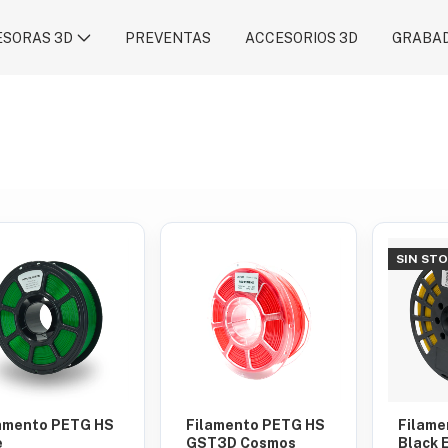
ESORAS 3D
PREVENTAS
ACCESORIOS 3D
GRABAD
SIN ST
amento PETG HS
Filamento PETG HS
Filame
e
GST3D Cosmos
Black 