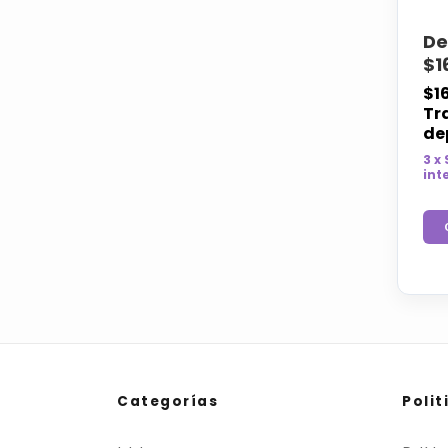
De
$1
$1
Tr
de
3 x
int
Categorías
Polit